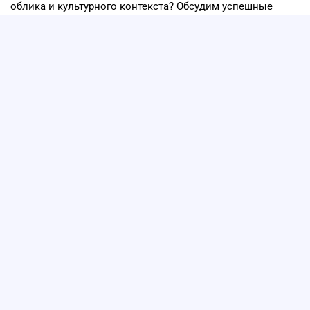
облика и культурного контекста? Обсудим успешные
практики интеграции новых проектов в среду с охранным
статусом, юридические ограничения и пути согласования
интересов девелопера и государства.
Ведущий: