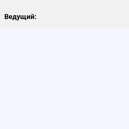
Ведущий:
Кирилл Холопик
Руководитель экосистемы
для девелоперов ЕРЗ