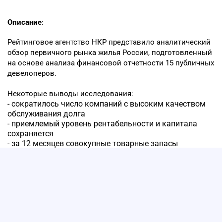
Описание
:
Рейтинговое агентство НКР представило аналитический
обзор первичного рынка жилья России, подготовленный
на основе анализа финансовой отчетности 15 публичных
девелоперов.
Некоторые выводы исследования:
- сократилось число компаний с высоким качеством
обслуживания долга
- приемлемый уровень рентабельности и капитала
сохраняется
- за 12 месяцев совокупные товарные запасы
девелоперов увеличились на 15%
- в случае продолжительного сохранения высокой
ключевой ставки (свыше года, по оценке НКР)
компании столкнутся с невозможностью исполнять
обязательства
В качестве экспертов приглашены топ-менеджеры