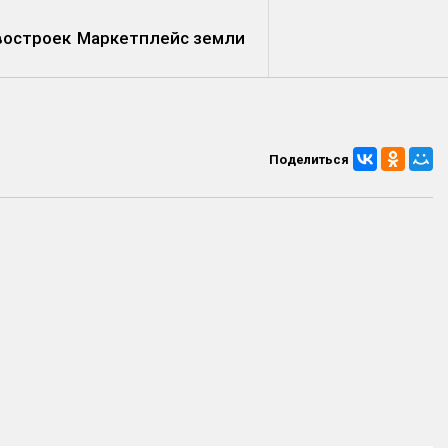
востроек
Маркетплейс земли
Поделиться