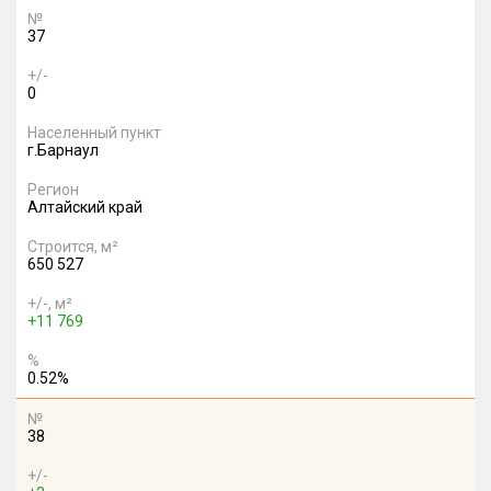
№
37
+/-
0
Населенный пункт
г.Барнаул
Регион
Алтайский край
Строится, м²
650 527
+/-, м²
+11 769
%
0.52%
№
38
+/-