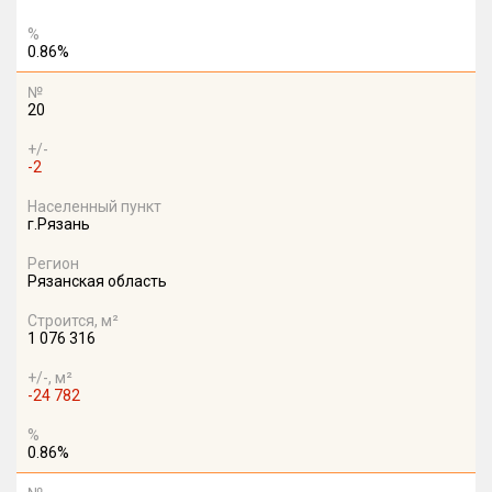
%
0.86%
№
20
+/-
-2
Населенный пункт
г.Рязань
Регион
Рязанская область
Строится, м²
1 076 316
+/-, м²
-24 782
%
0.86%