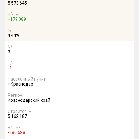
5 573 645
+/-, м²
+179 089
%
4.44%
№
3
+/-
-1
Населенный пункт
г.Краснодар
Регион
Краснодарский край
Строится, м²
5 162 187
+/-, м²
-286 628