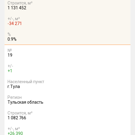
Строится, м²
1 131 452
+/-, м²
-34 271
%
0.9%
№
19
+/-
+1
Населенный пункт
г.Тула
Регион
Тульская область
Строится, м²
1 082 766
+/-, м²
+26 390