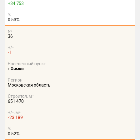
+34 753
%
0.53%
№
36
+/-
-1
Населенный пункт
г.Химки
Регион
Московская область
Строится, м²
651 470
+/-, м²
-23 189
%
0.52%