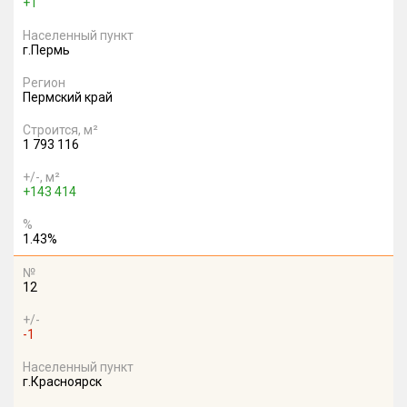
+1
Населенный пункт
г.Пермь
Регион
Пермский край
Строится, м²
1 793 116
+/-, м²
+143 414
%
1.43%
№
12
+/-
-1
Населенный пункт
г.Красноярск