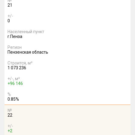
№
21
+/-
0
Населенный пункт
г.Пенза
Регион
Пензенская область
Строится, м²
1 073 236
+/-, м²
+96 146
%
0.85%
№
22
+/-
+2