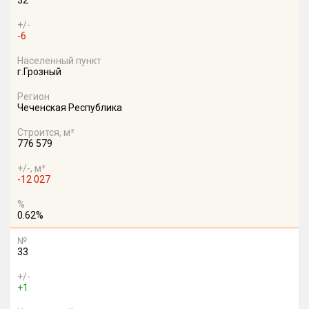
32
+/-
-6
Населенный пункт
г.Грозный
Регион
Чеченская Республика
Строится, м²
776 579
+/-, м²
-12 027
%
0.62%
№
33
+/-
+1