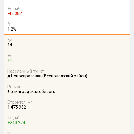
+/-, м²
-42 382
%
1.2%
№
14
+/-
+1
Населенный пункт
д.Новосаратовка (Всеволожский район)
Регион
Ленинградская область
Строится, м²
1 475 982
+/-, м²
+240 274
%