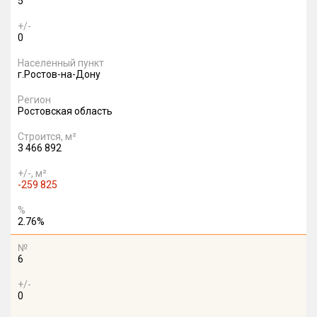
5
+/-
0
Населенный пункт
г.Ростов-на-Дону
Регион
Ростовская область
Строится, м²
3 466 892
+/-, м²
-259 825
%
2.76%
№
6
+/-
0