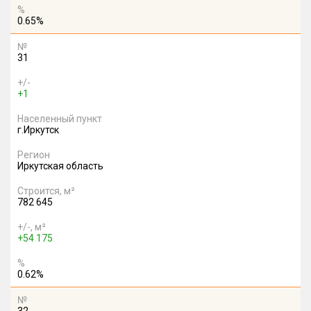
%
0.65%
№
31
+/-
+1
Населенный пункт
г.Иркутск
Регион
Иркутская область
Строится, м²
782 645
+/-, м²
+54 175
%
0.62%
№