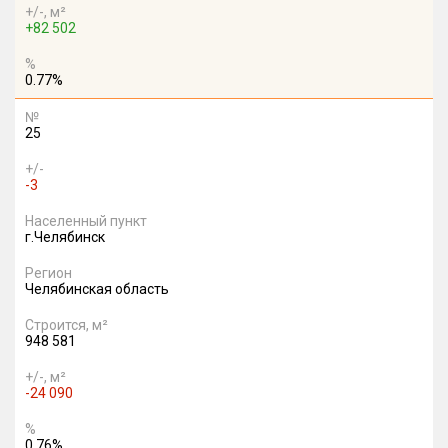
+/-, м²
+82 502
%
0.77%
№
25
+/-
-3
Населенный пункт
г.Челябинск
Регион
Челябинская область
Строится, м²
948 581
+/-, м²
-24 090
%
0.76%