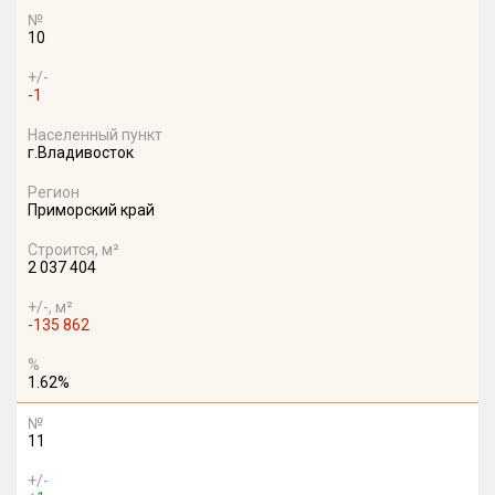
№
10
+/-
-1
Населенный пункт
г.Владивосток
Регион
Приморский край
Строится, м²
2 037 404
+/-, м²
-135 862
%
1.62%
№
11
+/-