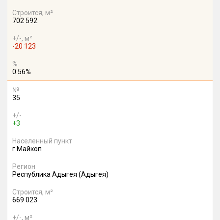
Строится, м²
702 592
+/-, м²
-20 123
%
0.56%
№
35
+/-
+3
Населенный пункт
г.Майкоп
Регион
Республика Адыгея (Адыгея)
Строится, м²
669 023
+/-, м²