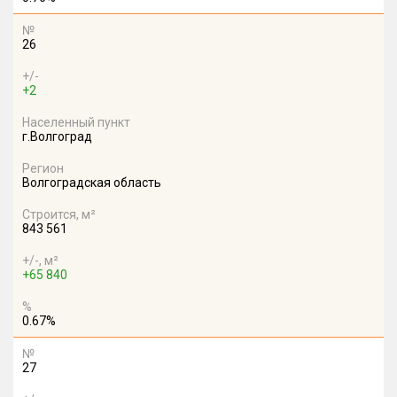
№
26
+/-
+2
Населенный пункт
г.Волгоград
Регион
Волгоградская область
Строится, м²
843 561
+/-, м²
+65 840
%
0.67%
№
27