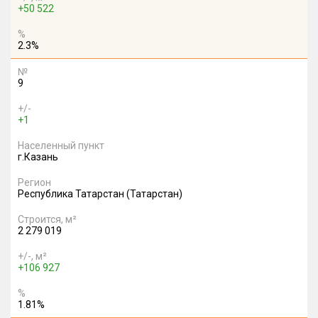
+50 522
%
2.3%
№
9
+/-
+1
Населенный пункт
г.Казань
Регион
Республика Татарстан (Татарстан)
Строится, м²
2 279 019
+/-, м²
+106 927
%
1.81%