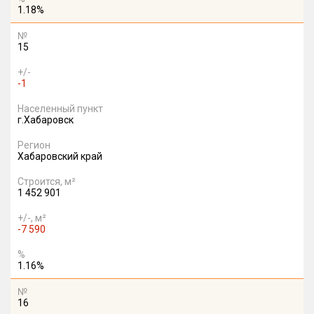
1.18%
№
15
+/-
-1
Населенный пункт
г.Хабаровск
Регион
Хабаровский край
Строится, м²
1 452 901
+/-, м²
-7 590
%
1.16%
№
16