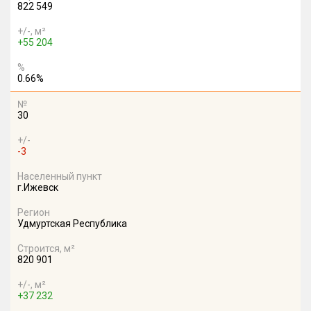
822 549
+/-, м²
+55 204
%
0.66%
№
30
+/-
-3
Населенный пункт
г.Ижевск
Регион
Удмуртская Республика
Строится, м²
820 901
+/-, м²
+37 232