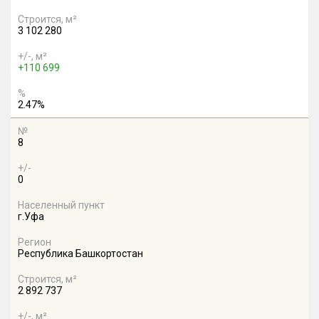
Строится, м²
3 102 280
+/-, м²
+110 699
%
2.47%
№
8
+/-
0
Населенный пункт
г.Уфа
Регион
Республика Башкортостан
Строится, м²
2 892 737
+/-, м²