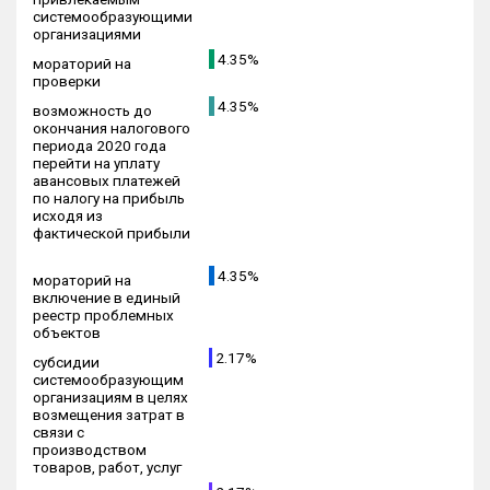
системообразующими
организациями
4.35%
мораторий на
проверки
4.35%
возможность до
окончания налогового
периода 2020 года
перейти на уплату
авансовых платежей
по налогу на прибыль
исходя из
фактической прибыли
4.35%
мораторий на
включение в единый
реестр проблемных
объектов
2.17%
субсидии
системообразующим
организациям в целях
возмещения затрат в
связи с
производством
товаров, работ, услуг