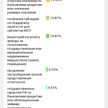
отсрочка платежей по
банковским кредитам
или снижение
размера платежей
10.87%
получение субсидий
на поддержку
занятости для
субъектов МСП
10.87%
мораторий на уплату
аренды за
пользование
государственным или
муниципальным
недвижимым
имуществом (земля,
помещения)
6.52%
продление
застройщикам сроков
представления
отчетности
4.35%
государственные
гарантии РФ по
банковским кредитам
или облигационным
займам,
привлекаемым