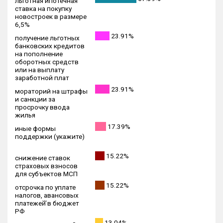
льготная ипотечная
ставка на покупку
новостроек в размере
6,5%
23.91%
получение льготных
банковских кредитов
на пополнение
оборотных средств
или на выплату
заработной плат
23.91%
мораторий на штрафы
и санкции за
просрочку ввода
жилья
17.39%
иные формы
поддержки (укажите)
15.22%
снижение ставок
страховых взносов
для субъектов МСП
15.22%
отсрочка по уплате
налогов, авансовых
платежей̆ в бюджет
РФ
13.04%