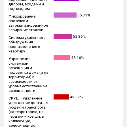
двором, входами и
подъездом
65.31%
Фиксирование
протечек и
автоматизированное
запирание стояков
52.86%
Система удаленного
обнаружения
проникновения в
квартиру
48.16%
Управление
системами
освещения и
подсветки дома (и на
территории) в
зависимости от
уровня естественной
освещенности
43.67%
СКУД – удаленное
управление доступом
людей и транспорта
(на территорию, на
чердаки и крыши, в
колясочную,
велосипедную,